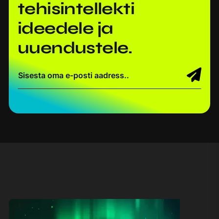
tehisintellekti
ideedele ja
uuendustele.